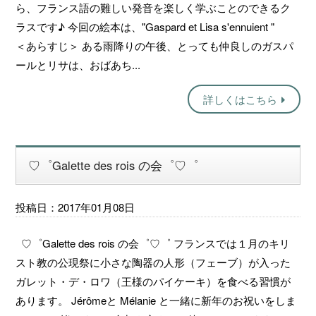
ら、フランス語の難しい発音を楽しく学ぶことのできるク
ラスです♪ 今回の絵本は、"Gaspard et Lisa s'ennuient "
＜あらすじ＞ ある雨降りの午後、とっても仲良しのガスパ
ールとリサは、おばあち...
詳しくはこちら
♡゜Galette des rois の会゜♡゜
投稿日：2017年01月08日
♡゜Galette des rois の会゜♡゜ フランスでは１月のキリ
スト教の公現祭に小さな陶器の人形（フェーブ）が入った
ガレット・デ・ロワ（王様のパイケーキ）を食べる習慣が
あります。 Jérômeと Mélanie と一緒に新年のお祝いをしま