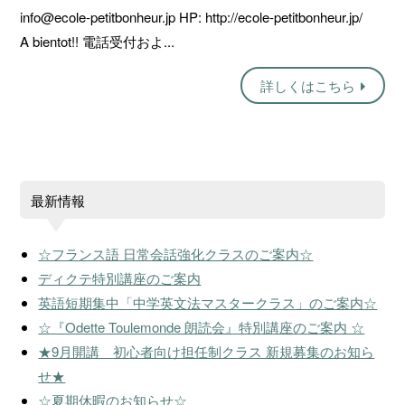
info@ecole-petitbonheur.jp HP: http://ecole-petitbonheur.jp/
A bientot!! 電話受付およ...
詳しくはこちら
最新情報
☆フランス語 日常会話強化クラスのご案内☆
ディクテ特別講座のご案内
英語短期集中「中学英文法マスタークラス」のご案内☆
☆『Odette Toulemonde 朗読会』特別講座のご案内 ☆
★9月開講 初心者向け担任制クラス 新規募集のお知ら
せ★
☆夏期休暇のお知らせ☆