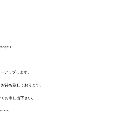
ançais
ローアップします。
お待ち致しております。
くお申し出下さい。
eur.jp